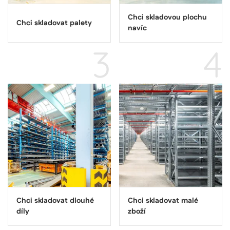
Chci skladovou plochu
Chci skladovat palety
navíc
CookieScriptConsent
1
CookieScript
3
4
měsíc
www.dobralogistika.cz
Chci skladovat dlouhé
Chci skladovat malé
díly
zboží
Poskytovatel
Název
Vyprší
Popis
/
Doména