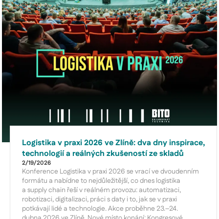
Logistika v praxi 2026 ve Zlíně: dva dny inspirace,
technologií a reálných zkušeností ze skladů
2/19/2026
Konference Logistika v praxi 2026 se vrací ve dvoudenním
formátu a nabídne to nejdůležitější, co dnes logistika
a supply chain řeší v reálném provozu: automatizaci,
robotizaci, digitalizaci, práci s daty i to, jak se v praxi
potkávají lidé a technologie. Akce proběhne 23.–24.
dubna 2026 ve Zlíně. Nové místo konání: Kongresové