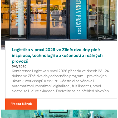
Logistika v praxi 2026 ve Zlíně: dva dny plné
inspirace, technologií a zkušeností z reálných
provozů
5/6/2026
Konference Logistika v praxi 2026 přinesla ve dnech 23.–24.
dubna ve Zlíně dva dny odborného programu, praktických
ukázek, workshopů a exkurzí. Účastníci se věnovali
automatizaci, robotizaci, digitalizaci, fulfillmentu, práci
s daty i roli lidí ve skladech. Podívejte se na přehled hlavních
témat, přednášek, řečníků a partnerů letošního ročníku.
Přečíst článek