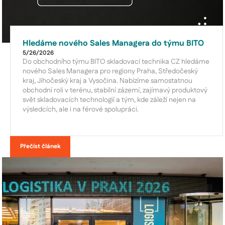
Hledáme nového Sales Managera do týmu BITO
5/26/2026
Do obchodního týmu BITO skladovací technika CZ hledáme
nového Sales Managera pro regiony Praha, Středočeský
kraj, Jihočeský kraj a Vysočina. Nabízíme samostatnou
obchodní roli v terénu, stabilní zázemí, zajímavý produktový
svět skladovacích technologií a tým, kde záleží nejen na
výsledcích, ale i na férové spolupráci.
Přečíst článek