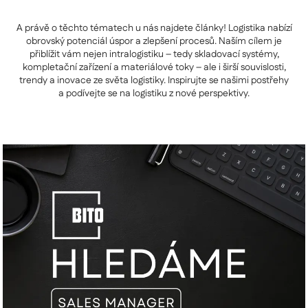
A právě o těchto tématech u nás najdete články! Logistika nabízí
obrovský potenciál úspor a zlepšení procesů. Naším cílem je
přiblížit vám nejen intralogistiku – tedy skladovací systémy,
kompletační zařízení a materiálové toky – ale i širší souvislosti,
trendy a inovace ze světa logistiky. Inspirujte se našimi postřehy
a podívejte se na logistiku z nové perspektivy.