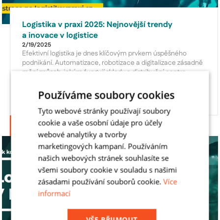
Logistika v praxi 2025: Nejnovější trendy
a inovace v logistice
2/19/2025
Efektivní logistika je dnes klíčovým prvkem úspěšného
podnikání. Automatizace, robotizace a digitalizace zásadně
mění způsob, jakým fungují sklady a distribuční centra.
Konference Logistika v praxi 2025 nabídne odborné
přednášky od špičkových expertů, kteří přiblíží reálné
Používáme soubory cookies
zkušenosti s implementací moderních technologií
a představí nejnovější trendy.
Tyto webové stránky používají soubory
cookie a vaše osobní údaje pro účely
Přečíst článek
webové analytiky a tvorby
marketingových kampaní. Používáním
našich webových stránek souhlasíte se
všemi soubory cookie v souladu s našimi
zásadami používání souborů cookie.
Více
informací
VŠE PŘIJMOUT