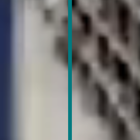
Poskytovatel
/
Název
Vyprší
Doména
VISITOR_PRIVACY_METADATA
6
YouTube
měsíců
.youtube.com
Zásadách ochrany
osobních údajů společnosti Google.