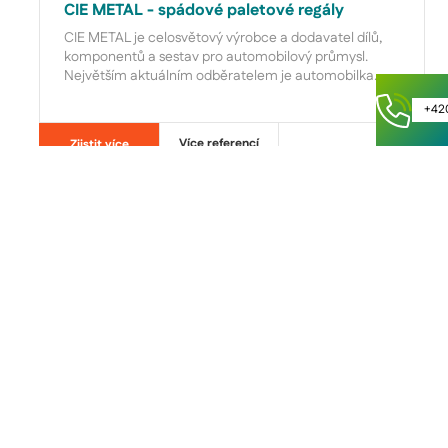
CIE METAL - spádové paletové regály
CIE METAL je celosvětový výrobce a dodavatel dílů,
komponentů a sestav pro automobilový průmysl.
Největším aktuálním odběratelem je automobilka
Tesla. V tomto projektu jsme si v rámci jednoho
+42
systému spádového regálu dokázali poradit
z různorodostí palet. Celkově systém zvětšil kapacitu
Více referencí
Zjistit více
o 2136 palet, které jsou ihned k dispozici.
Zavolejte mi
Nechejte
nám
číslo,
zavoláme
JAK VÁM
MŮŽEME POMOCI?
1
2