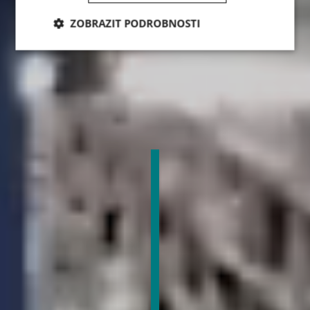
ZOBRAZIT PODROBNOSTI
Nezbytně
Analytika
Marketing
nutné
soubory
Funkční soubory
Nezbytně nutné soubory
Analytika
Marketing
Funkční soubory
Nezbytně nutné soubory cookie umožňují základní
funkce webových stránek, jako je přihlášení
uživatele a správa účtu. Webové stránky nelze bez
nezbytně nutných souborů cookie správně používat.