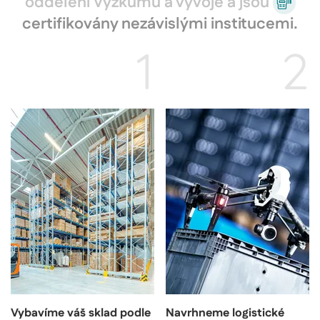
oddělení Výzkumu a vývoje a jsou
certifikovány nezávislými institucemi.
1
2
Vybavíme váš sklad podle
Navrhneme logistické