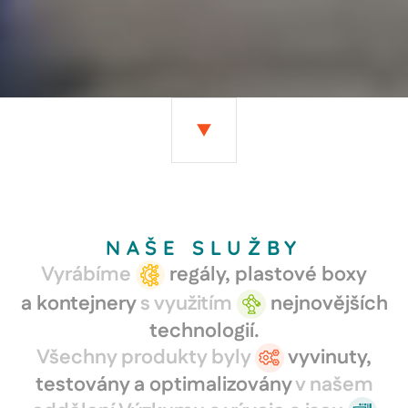
NAŠE SLUŽBY
Vyrábíme
regály, plastové boxy
a kontejnery
s využitím
nejnovějších
technologií.
Všechny produkty byly
vyvinuty,
testovány a optimalizovány
v našem