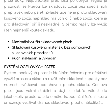
prostředky. Nejdůležitější předností policových regálů je
pružnost, se kterou lze skladovat zboží bez speciálních
přepravek nebo palet. Zvláště účelné je proto skladování
kusového zboží, například malých dílů nebo zboží, které je
pro skladování příliš neskladné. S těmito regály lze využít
i ten nejmenší koutek skladu.
Maximální využití skladovacích ploch
Skladování kusového materiálu bez pomocných
skladovacích prostředků
Ruční nakládání a vykládání
SYSTÉM OCELOVÝCH PATER
Systém ocelových pater je ideálním řešením pro efektivní
využití prostoru skladu a rozšířením skladové kapacity bez
nutnosti zvětšovat podlahovou plochu skladu. Ocelová
patra jsou velmi stabilní a dají se dobře včlenit do
jakéhokoliv prostoru. Jde o několikapodlažní řešení, které
umožňuje využívat drahou skladovací plochu několikrát.