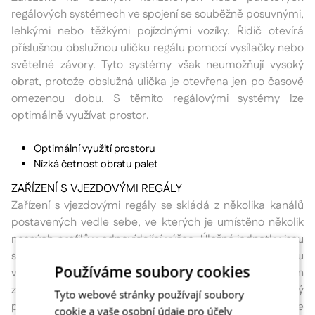
regálových systémech ve spojení se souběžně posuvnými,
lehkými nebo těžkými pojízdnými vozíky. Řidič otevírá
příslušnou obslužnou uličku regálu pomocí vysílačky nebo
světelné závory. Tyto systémy však neumožňují vysoký
obrat, protože obslužná ulička je otevřena jen po časově
omezenou dobu. S těmito regálovými systémy lze
optimálně využívat prostor.
Optimální využití prostoru
Nízká četnost obratu palet
ZAŘÍZENÍ S VJEZDOVÝMI REGÁLY
Zařízení s vjezdovými regály se skládá z několika kanálů
postavených vedle sebe, ve kterých je umístěno několik
nosných profilů v odpovídající výšce. Úložné jednotky jsou
skladovány pomocí vysokozdvižného vozíku nad sebou
Používáme soubory cookies
v jednotlivých kanálech. Princip první dovnitř, první ven
zde není možný. Proto je tento způsob skladování vhodný
Tyto webové stránky používají soubory
především pro zboží, u kterého není třeba přístup ke
cookie a vaše osobní údaje pro účely