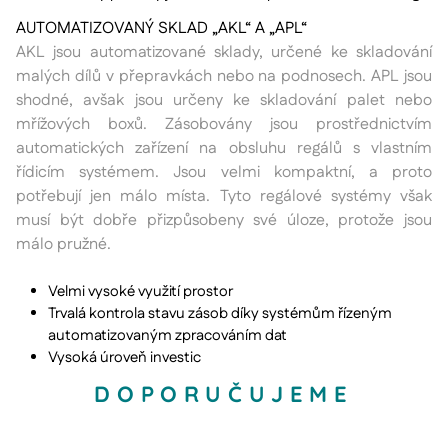
Funkční soubory
AUTOMATIZOVANÝ SKLAD „AKL“ A „APL“
AKL jsou automatizované sklady, určené ke skladování
malých dílů v přepravkách nebo na podnosech. APL jsou
shodné, avšak jsou určeny ke skladování palet nebo
mřížových boxů. Zásobovány jsou prostřednictvím
Nezbytně nutné soubory
Analytika
automatických zařízení na obsluhu regálů s vlastním
Marketing
Funkční soubory
řídicím systémem. Jsou velmi kompaktní, a proto
potřebují jen málo místa. Tyto regálové systémy však
Nezbytně nutné soubory cookie umožňují základní
musí být dobře přizpůsobeny své úloze, protože jsou
funkce webových stránek, jako je přihlášení
uživatele a správa účtu. Webové stránky nelze bez
málo pružné.
nezbytně nutných souborů cookie správně používat.
Poskytovatel
/
Velmi vysoké využití prostor
Název
Vyprší
Doména
Trvalá kontrola stavu zásob díky systémům řízeným
VISITOR_PRIVACY_METADATA
6
YouTube
automatizovaným zpracováním dat
měsíců
.youtube.com
Vysoká úroveň investic
DOPORUČUJEME