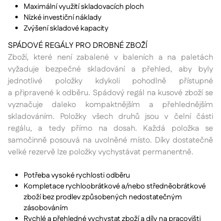
Maximální využití skladovacích ploch
Nízké investiční náklady
Zvýšení skladové kapacity
SPÁDOVÉ REGÁLY PRO DROBNÉ ZBOŽÍ
Zboží, které není zabalené v baleních a na paletách
vyžaduje bezpečné skladování a přehled, aby byly
jednotlivé položky kdykoli pohodlně přístupné
a připravené k odběru. Spádový regál na kusové zboží se
vyznačuje daleko kompaktnějším a přehlednějším
skladováním. Položky všech druhů jsou v čelní části
regálu, a tedy přímo na dosah. Každá položka se
samočinně posouvá na uvolněné místo. Díky dostatečně
velké rezervě lze položky vychystávat permanentně.
Potřeba vysoké rychlosti odběru
Kompletace rychloobrátkové a/nebo středněobrátkové
zboží bez prodlev způsobených nedostatečným
zásobováním
Rychlé a přehledné vychystat zboží a díly na pracovišti