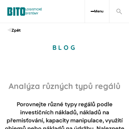
LOGISTICKÉ
Menu
SYSTÉMY
Zpět
BLOG
Analýza různých typů regálů
Porovnejte různé typy regálů podle
investičních nákladů, nákladů na
přemisťování, kapacity manipulace, využití
objemů nebo nákladů na údržbu. Naleznete