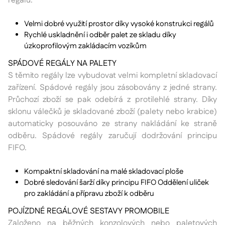
regálů.
Velmi dobré využití prostor díky vysoké konstrukci regálů
Rychlé uskladnění i odběr palet ze skladu díky
úzkoprofilovým zakládacím vozíkům
SPÁDOVÉ REGÁLY NA PALETY
S těmito regály lze vybudovat velmi kompletní skladovací
zařízení. Spádové regály jsou zásobovány z jedné strany.
Průchozí zboží se pak odebírá z protilehlé strany. Díky
sklonu válečků je skladované zboží (palety nebo krabice)
automaticky posouváno ze strany nakládání ke straně
odběru. Spádové regály zaručují dodržování principu
FIFO.
Kompaktní skladování na malé skladovací ploše
Dobré sledování šarží díky principu FIFO Oddělení uliček
pro zakládání a přípravu zboží k odběru
POJÍZDNÉ REGÁLOVÉ SESTAVY PROMOBILE
Založeno na běžných konzolových nebo paletových