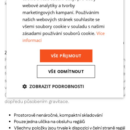
konkrétní paletě.
webové analytiky a tvorby
marketingových kampaní. Používáním
Prostorově úsporné skladování
našich webových stránek souhlasíte se
Pro sklady s omezeným sortimentem zboží a vysokými
všemi soubory cookie v souladu s našimi
provozními náklady (klimatizace atd.)
zásadami používání souborů cookie.
Více
Žádné regálové uličky
informací
Blokové skladování, avšak s lepší přístupností a kontrolou
ZÁSUVNÉ REGÁLY (PUSH-BACK)
VŠE PŘIJMOUT
Paletový regál se zásuvným systémem je postaven
podobně jako spádový regál. Kompaktní skladování palet
VŠE ODMÍTNOUT
funguje na principu LIFO (poslední do skladu – první ze
skladu). Z jedné uličky se palety zasouvají proti sklonu
ZOBRAZIT PODROBNOSTI
válečků do příslušných kanálů a při odběru přední palety
(vložené jako poslední) se ostatní palety posunou zezadu
Nezbytně
Analytika
Marketing
dopředu působením gravitace.
nutné
soubory
Prostorově nenáročné, kompaktní skladování
Pouze jedna ulička na obsluhu regálů
Všechny položky jsou trvale k dispozici v čelní straně regál