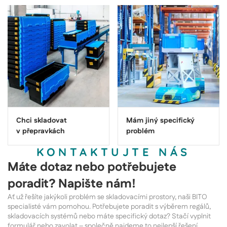
Chci skladovat
Mám jiný specifický
v přepravkách
problém
KONTAKTUJTE NÁS
Máte dotaz nebo potřebujete
poradit? Napište nám!
Ať už řešíte jakýkoli problém se skladovacími prostory, naši BITO
specialisté vám pomohou. Potřebujete poradit s výběrem regálů,
skladovacích systémů nebo máte specifický dotaz? Stačí vyplnit
formulář nebo zavolat – společně najdeme to nejlepší řešení.