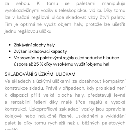
za sebou. K tomu se paletami manipuluje
vysokozdvižnými vozíky s teleskopickou vidlicí. Díky tomu
lze v každé regálové uličce skladovat vždy čtyři palety.
Tím je optimálně využit objem haly, protože lze ušetřit
jednu regálovou uličku.
Získávání plochy haly
Zvýšení skladovací kapacity
Ve srovnání s paletovými regály o jednoduché hloubce
úspora až 25 % díky vysokému využití objemu hal
SKLADOVÁNÍ S ÚZKÝMI ULIČKAMI
Ve skladech s úzkými uličkami lze dosáhnout kompaktní
konstrukce skladu. Právě v případech, kdy pro sklad není
k dispozici příliš velká plocha haly, představují levné
a rentabilní řešení díky malé šířce regálů a vysoké
konstrukci. Úzkoprofilové zakládací vozíky jsou zpravidla
kolejově nebo indukčně řízené. Uskladnění a vykládání
palet je díky tomu rychlejší než u běžných paletových