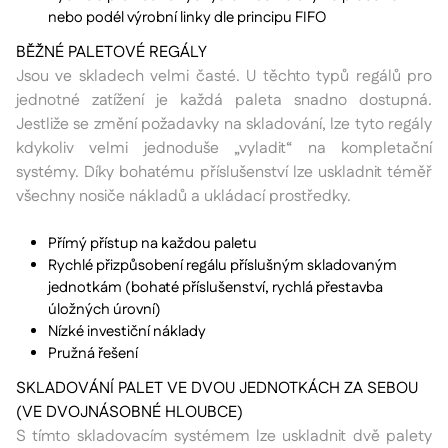
nebo podél výrobní linky dle principu FIFO
BĚŽNÉ PALETOVÉ REGÁLY
Jsou ve skladech velmi časté. U těchto typů regálů pro
jednotné zatížení je každá paleta snadno dostupná.
Jestliže se změní požadavky na skladování, lze tyto regály
kdykoliv velmi jednoduše „vyladit“ na kompletační
systémy. Díky bohatému příslušenství lze uskladnit téměř
všechny nosiče nákladů a ukládací prostředky.
Přímý přístup na každou paletu
Rychlé přizpůsobení regálu příslušným skladovaným
jednotkám (bohaté příslušenství, rychlá přestavba
úložných úrovní)
Nízké investiční náklady
Pružná řešení
SKLADOVÁNÍ PALET VE DVOU JEDNOTKÁCH ZA SEBOU
(VE DVOJNÁSOBNÉ HLOUBCE)
S tímto skladovacím systémem lze uskladnit dvě palety