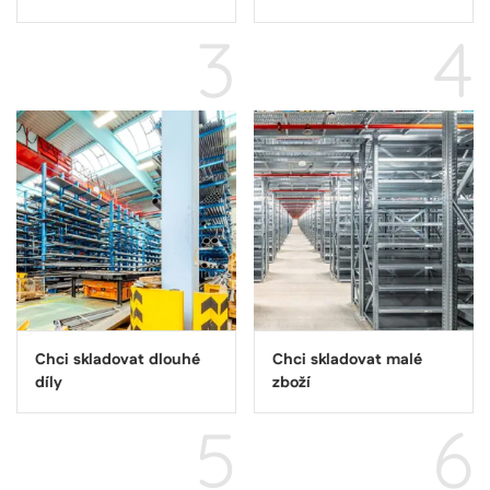
3
4
Chci skladovat dlouhé
Chci skladovat malé
díly
zboží
5
6