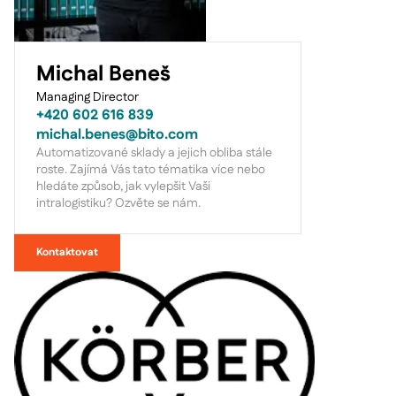
Michal Beneš
Managing Director
+420 602 616 839
michal.benes@bito.com
Automatizované sklady a jejich obliba stále
roste. Zajímá Vás tato tématika více nebo
hledáte způsob, jak vylepšit Vaši
intralogistiku? Ozvěte se nám.
Kontaktovat