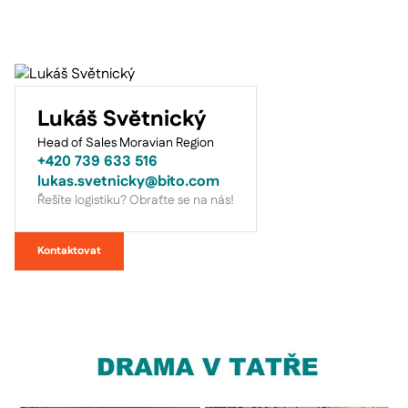
Lukáš Světnický
Head of Sales Moravian Region
+420 739 633 516
lukas.svetnicky@bito.com
Řešíte logistiku? Obraťte se na nás!
Kontaktovat