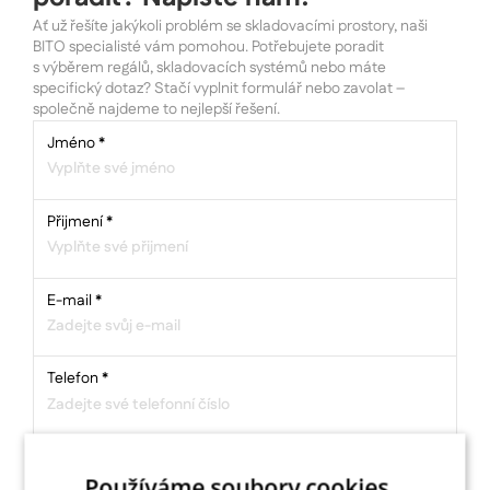
Ať už řešíte jakýkoli problém se skladovacími prostory, naši
BITO specialisté vám pomohou. Potřebujete poradit
s výběrem regálů, skladovacích systémů nebo máte
specifický dotaz? Stačí vyplnit formulář nebo zavolat –
společně najdeme to nejlepší řešení.
Jméno
*
Přijmení
*
E-mail
*
Telefon
*
Název firmy
*
Používáme soubory cookies