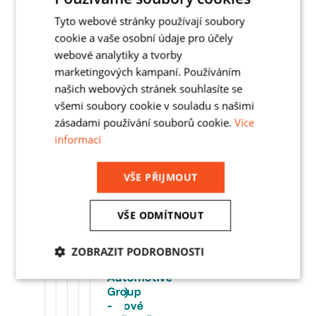
Tyto webové stránky používají soubory
cookie a vaše osobní údaje pro účely
webové analytiky a tvorby
Zpráva *
marketingových kampaní. Používáním
našich webových stránek souhlasíte se
všemi soubory cookie v souladu s našimi
zásadami používání souborů cookie.
Více
informací
Souhlasím se
Zásadami zpracování osobních údajů
VŠE PŘIJMOUT
Odeslat
PODOBNÉ REFERENCE
VŠE ODMÍTNOUT
atizace
lové systémy
celové plošiny
Regálové systémy
Regálové systémy
ZOBRAZIT PODROBNOSTI
Dr.
ERREKA
BONAMI
SNOW-
Swiss
Max
PLAST
-
HOW
Automotive
Nezbytně
Analytika
Marketing
(ViaPharma)
-
plošina
–
Group
nutné
soubory
-
paletové
a BITO
paletové
-