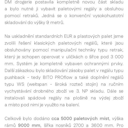
DM drogerie postavila kompletně novou část skladu
a bylo nutné ji vybavit paletovými regály a obsluhou
pomocí retraků. Jedná se o konvenční vysokohustotní
skladování do výšky 9 metrů.
Na uskladnění standardních EUR a plastových palet jsme
zvolili řešení klasických paletových regálů, které jsou
obsluhovány pomocí manipulační techniky typu retrak,
který je schopen operovat v uličkách o šířce pod 3 000
mm. Systém je kompletně vybaven ochrannými prvky.
Další zákazkou bylo skladování zásoby palet v regálu typu
pushback - tedy BITO PROflow a také doplnění regálů
typu WS (weitspan - široká rozteč stojin) na ručním
vychystávání drobného zboží ve 3. NP skladu. Dále se
instalovali spádové regály na plošině na výdej zboží
a místo pod nimi je využito na balení.
Celkově bylo dodáno
cca 5000 paletových míst
, výška
rámů
9000 mm
, šířka nosníků 2700 a 3600 mm. Pro