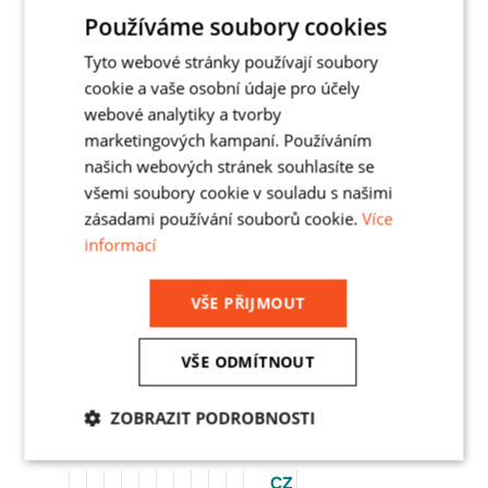
Používáme soubory cookies
Název firmy
*
Tyto webové stránky používají soubory
cookie a vaše osobní údaje pro účely
webové analytiky a tvorby
marketingových kampaní. Používáním
Zpráva *
našich webových stránek souhlasíte se
všemi soubory cookie v souladu s našimi
zásadami používání souborů cookie.
Více
informací
VŠE PŘIJMOUT
Souhlasím se
Zásadami zpracování osobních údajů
Odeslat
VŠE ODMÍTNOUT
PODOBNÉ REFERENCE
é systémy
omatizace
gálové systémy
Ocelové plošiny
Regálové systémy
Regálové systémy
Regálové systémy
Automatizace
Regálové systémy
Ocelové plošiny
Regálové systémy
ZOBRAZIT PODROBNOSTI
CIE
Dr.
ERREKA
BONAMI
SNOW-
Swiss
SPUR
Körber
Zoeller
ASBIS
Köster
Nezbytně
Analytika
Marketing
nutné
METAL
Max
PLAST
-
HOW
Automotive
-
Supply
-
-
CZ