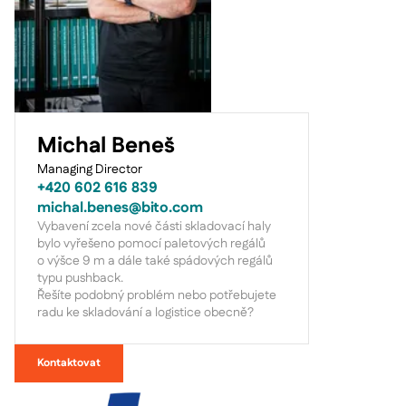
Michal Beneš
Managing Director
+420 602 616 839
michal.benes@bito.com
Vybavení zcela nové části skladovací haly
bylo vyřešeno pomocí paletových regálů
o výšce 9 m a dále také spádových regálů
typu pushback.
Řešíte podobný problém nebo potřebujete
radu ke skladování a logistice obecně?
Kontaktovat