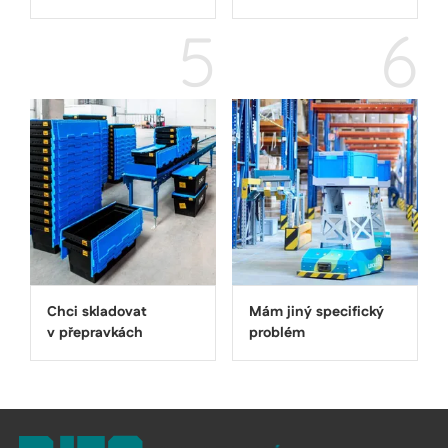
5
6
Chci skladovat
Mám jiný specifický
v přepravkách
problém