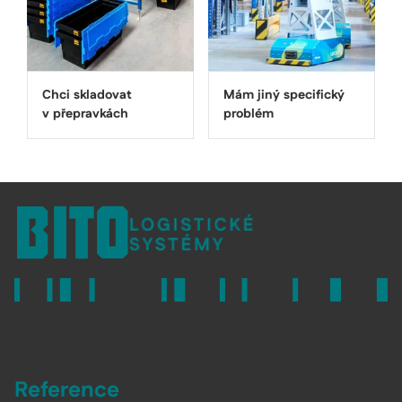
Chci skladovat
Mám jiný specifický
v přepravkách
problém
Reference