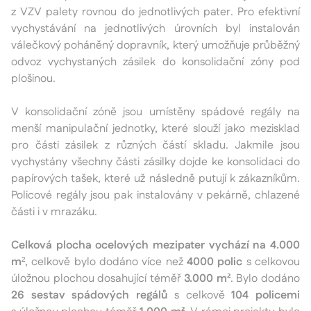
z VZV palety rovnou do jednotlivých pater. Pro efektivní
vychystávání na jednotlivých úrovních byl instalován
válečkový poháněný dopravník, který umožňuje průběžný
odvoz vychystaných zásilek do konsolidační zóny pod
plošinou.
V konsolidační zóně jsou umístěny spádové regály na
menší manipulační jednotky, které slouží jako mezisklad
pro části zásilek z různých částí skladu. Jakmile jsou
vychystány všechny části zásilky dojde ke konsolidaci do
papírových tašek, které už následně putují k zákazníkům.
Policové regály jsou pak instalovány v pekárně, chlazené
části i v mrazáku.
Celková plocha ocelových mezipater vychází na 4.000
m
², celkově bylo dodáno více než
4000 polic
s celkovou
úložnou plochou dosahující téměř
3.000 m²
. Bylo dodáno
26 sestav spádových regálů
s celkově
104 policemi