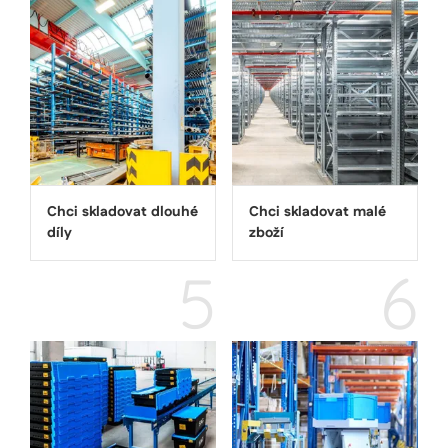
nastavuje
YouTube k
sledování
zobrazení
vložených 
Chci skladovat dlouhé
Chci skladovat malé
díly
zboží
5
6