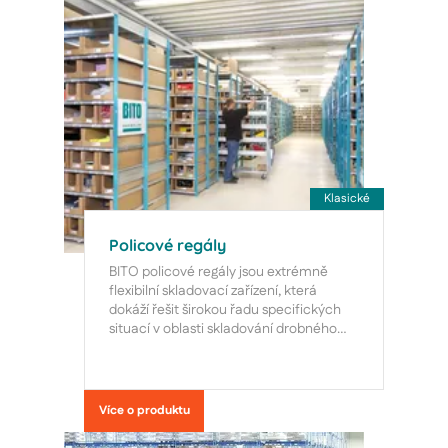
bylo
m2.
podlažími.
potřeba
rozšířit
prostory
pro
montáž
i skladování.
Zásadách ochrany
osobních údajů společnosti Google.
Klasické
Policové regály
CookieScriptConsent
1
CookieScript
BITO policové regály jsou extrémně
měsíc
www.dobralogistika.cz
flexibilní skladovací zařízení, která
dokáží řešit širokou řadu specifických
situací v oblasti skladování drobného
materiálu. Bezšroubová montáž je
jednoduchá a nepotřebuje
specializovaný personál. Šikovně
navržený modulární systém je možné
Více o produktu
kdykoli rozšířit.