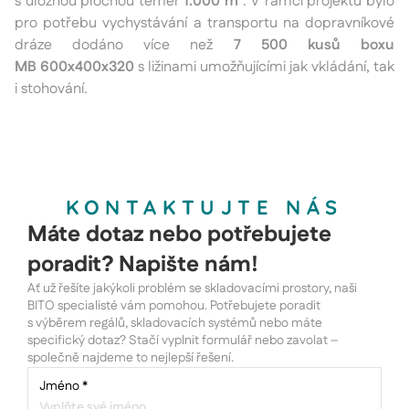
s úložnou plochou téměř
1.000 m²
. V rámci projektu bylo
pro potřebu vychystávání a transportu na dopravníkové
dráze dodáno více než
7 500 kusů boxu
MB 600x400x320
s ližinami umožňujícími jak vkládání, tak
i stohování.
KONTAKTUJTE NÁS
Máte dotaz nebo potřebujete
poradit? Napište nám!
Ať už řešíte jakýkoli problém se skladovacími prostory, naši
BITO specialisté vám pomohou. Potřebujete poradit
s výběrem regálů, skladovacích systémů nebo máte
specifický dotaz? Stačí vyplnit formulář nebo zavolat –
společně najdeme to nejlepší řešení.
Jméno
*