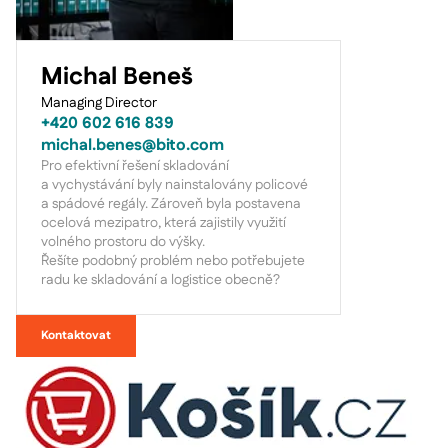
Michal Beneš
Managing Director
+420 602 616 839
michal.benes@bito.com
Pro efektivní řešení skladování
a vychystávání byly nainstalovány policové
a spádové regály. Zároveň byla postavena
ocelová mezipatro, která zajistily využití
volného prostoru do výšky.
Řešíte podobný problém nebo potřebujete
radu ke skladování a logistice obecně?
Kontaktovat