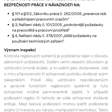
BEZPEČNOSTI PRÁCE V NÁVAZNOSTI NA:
§ 101 a §102, Zákoníku práce č. 262/2006 „prevence rizik
a předcházení pracovním úrazům"
§ 3, Nařízení vlády č. 101/2005 „podrobnější požadavky
na pracoviště a pracovní prostředí"
§ 4, Nařízení vlády č. 378/2001 „bližší požadavky na
používání technických zařízení"
Význam inspekcí
Kontrola regálových systémů je podstatná nejen z důvodu
zákonných požadavků. Dalším velmi zásadní důvodem je
udržování úrovně služeb, a to vašich jako dodavatele. Jde
o míru připravenosti či schopnosti podniku dodávat svým
zákazníkům. Právě díky udržování nepoškozených
a správně funkčních regálových systémů je tuto
schopnost možné permanentně zajistit. V případě
poškození regálu či nehody se vaše schopnost dodávat
snižuje. Mezi taková poškození mohou patřit poškozené
stojiny či traverzy po nárazu manipulační technikou. Takto