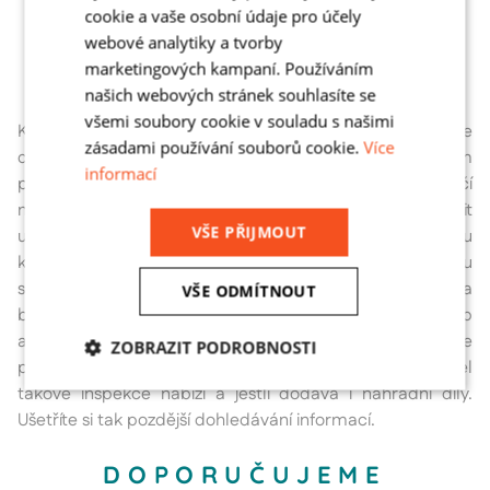
cookie a vaše osobní údaje pro účely
Institut inspekce práce
webové analytiky a tvorby
Státním úřad bezpečnosti práce
Oblastní inspektorát práce a to dle zákona
marketingových kampaní. Používáním
našich webových stránek souhlasíte se
všemi soubory cookie v souladu s našimi
Kontrola technického stavu regálových systémů je
zásadami používání souborů cookie.
Více
důležitou součástí správného fungování skladu. Splněním
informací
pravidelných kontrol je možné předejít vzniku nebezpečí
na pracovišti a ohrožení zaměstnanců a zároveň zajistit
VŠE PŘIJMOUT
udržení vaší schopnosti dodávat. Při výběru
kontrolora/inspektora se nezaměřujte pouze na cenu
služby. Kvalitně provedená kontrola není provedena
VŠE ODMÍTNOUT
během chvíle a vyžaduje jasný pracovní postup
a následné zpracování dokumentace. V případě, že řešíte
ZOBRAZIT PODROBNOSTI
pořízení regálových systémů, zjistěte si zda váš dodavatel
Nezbytně
Analytika
Marketing
takové inspekce nabízí a jestli dodává i náhradní díly.
nutné
Ušetříte si tak pozdější dohledávání informací.
soubory
DOPORUČUJEME