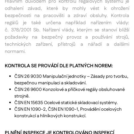
Hlavním důvodem pro kontrolu regálových systémů je
odhalení závad, které by mohly vést k ohrožení
bezpečnosti na pracovišti a zdraví obsluhy. Kontrola
regálů je také určena například nařízením vlády:
č. 378/2001 Sb. Nařízení vlády, kterým se stanoví bližší
požadavky na bezpečný provoz a používání strojů,
technických zařízení, přístrojů a nářadí a dalšími
normami.
KONTROLA SE PROVÁDÍ DLE PLATNÝCH NOREM:
ČSN 26 9030 Manipulační jednotky – Zásady pro tvorbu,
bezpečnou manipulaci a skladování.
ČSN 26 9600 Konzolové a příčkové regály obsluhované
strojně.
ČSN EN 15635 Ocelové statické skladovací systémy.
ČSN EN 1090-2, ČSN EN 1090-1, Provádění ocelových
konstrukcí a hliníkových konstrukcí.
PLNĚNÍ INSPEKCE JE KONTROLOVÁNO INSPEKCÍ