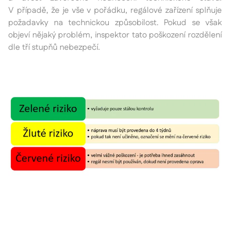
V případě, že je vše v pořádku, regálové zařízení splňuje
požadavky na technickou způsobilost. Pokud se však
objeví nějaký problém, inspektor tato poškození rozdělení
dle tří stupňů nebezpečí.