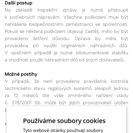
Další postup
Na základě inspekční zprávy je nutné přistoupit
k potřebných nápravám. Všechna poškození musí být
nahlášena bezpečnostními zaměstnanci ve společnosti.
Pokud se některá poškození objevují častěji, mělo by být
provedeno šetření důvodu. Oprava by měla být
prováděna při využití originálních náhradních dílů.
V opačném případě je nutné zdokumentovat stabilitu
a vhodnost použití náhradních dílů od jiných dodavatelů.
Možné postihy
V případě, že není provedena pravidelná kontrola
technického stavu regálových systémů alespoň jednou
za 12 měsíců dle výše zmíněného nařízení vlády
č. 378/2001 Sb. může být jejich provozovateli uložen
postih až do výše 1 000 000 Kč.
Používáme soubory cookies
Kdo má pravomoc:
Tyto webové stránky používají soubory