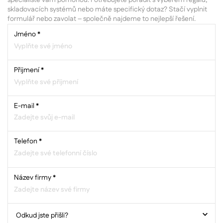
specialisté vám pomohou. Potřebujete poradit s výběrem regálů,
skladovacích systémů nebo máte specifický dotaz? Stačí vyplnit
formulář nebo zavolat – společně najdeme to nejlepší řešení.
Jméno
*
Přijmení
*
E-mail
*
Telefon
*
Název firmy
*