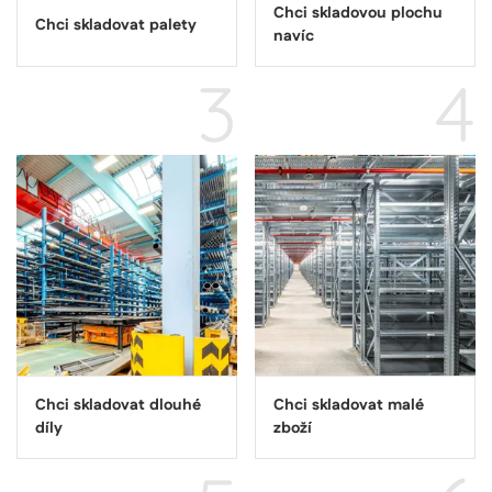
k zachování
Chci skladovou plochu
stavu relace.
Chci skladovat palety
YSC
Zavřením
Tento sou
Google LLC
navíc
prohlížeče
cookie
.youtube.com
nastavuje
YouTube k
3
4
sledování
zobrazení
vložených 
Chci skladovat dlouhé
Chci skladovat malé
díly
zboží