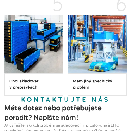
5
6
Chci skladovat
Mám jiný specifický
v přepravkách
problém
KONTAKTUJTE NÁS
Máte dotaz nebo potřebujete
poradit? Napište nám!
Ať už řešíte jakýkoli problém se skladovacími prostory, naši BITO